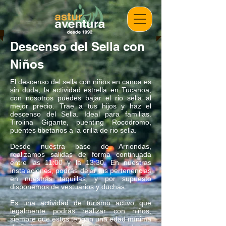
Descenso del Sella con
Niños
El descenso del sella
con niños en canoa es
sin duda, la actividad estrella en Tucanoa,
con nosotros puedes bajar el rio sella al
mejor precio. Trae a tus hijos y haz el
descenso del Sella. Ideal para familias.
Tirolina Gigante, puenting Rocodromo,
puentes tibetanos a la orilla de rio sella.
Desde nuestra base de Arriondas,
realizamos salidas de forma continuada
entre las 11:00 y la 13:30. En nuestras
instalaciones, podrás dejar tus pertenencias
en nuestras taquillas, y por supuesto
disponemos de vestuarios y duchas.
Es una actividad de turismo activo que
legalmente podrás realizar con niños,
siempre que estos tengan una edad mínima