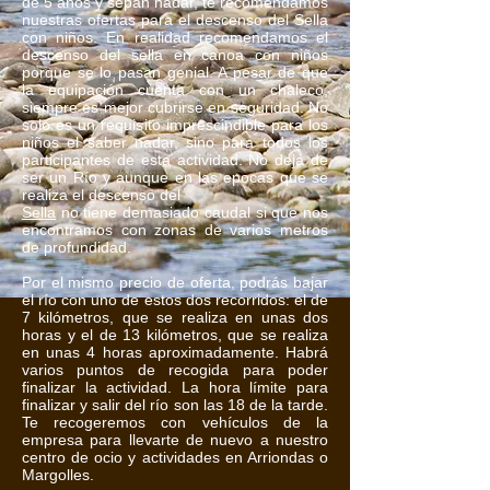
de 5 años y sepan nadar, te recomendamos
nuestras ofertas para el descenso del Sella
con niños. En realidad recomendamos el
descenso del sella en canoa con niños
porque se lo pasan genial. A pesar de que
la equipación cuenta con un chaleco,
siempre es mejor cubrirse en seguridad. No
solo es un requisito imprescindible para los
niños el saber nadar, sino para todos los
participantes de esta actividad. No deja de
ser un Río y aunque en las epocas que se
realiza el descenso del
Sella
no tiene demasiado caudal si que nos
encontramos con zonas de varios metros
de profundidad.
Por el mismo precio de oferta, podrás bajar
el río con uno de estos dos recorridos: el de
7 kilómetros, que se realiza en unas dos
horas y el de 13 kilómetros, que se realiza
en unas 4 horas aproximadamente. Habrá
varios puntos de recogida para poder
finalizar la actividad. La hora límite para
finalizar y salir del río son las 18 de la tarde.
Te recogeremos con vehículos de la
empresa para llevarte de nuevo a nuestro
centro de ocio y actividades en Arriondas o
Margolles.