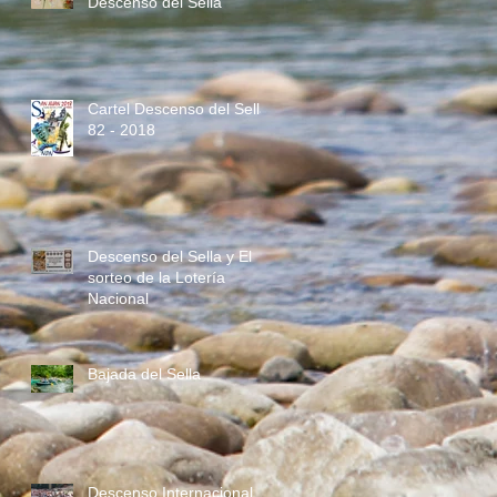
Descenso del Sella
Cartel Descenso del Sella
82 - 2018
Descenso del Sella y El
sorteo de la Lotería
Nacional
Bajada del Sella
Descenso Internacional