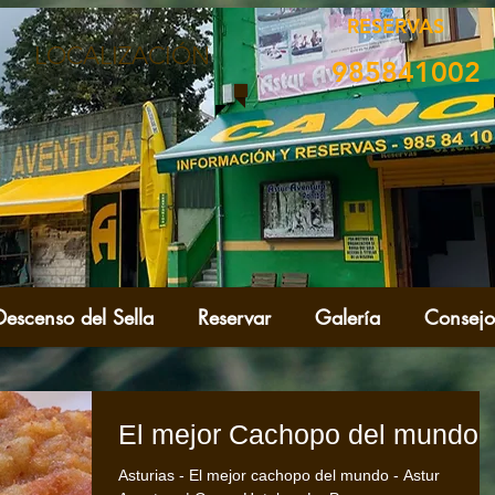
RESERVAS
LOCALIZACIÓN
985841002
Descenso del Sella
Reservar
Galería
Consejo
El mejor Cachopo del mundo
Asturias - El mejor cachopo del mundo - Astur