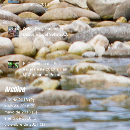
del Sella 2018
Oskar Proy cantará en el
Descenso del Sella 2018
El Descenso del Sella
espera este 2018 a Hank
McGregor, un Pro del
Piragüismo mundial.
Archivo
julio de 2018
(2)
2 entradas
junio de 2018
(9)
9 entradas
mayo de 2018
(6)
6 entradas
enero de 2018
(1)
1 entrada
diciembre de 2017
(1)
1 entrada