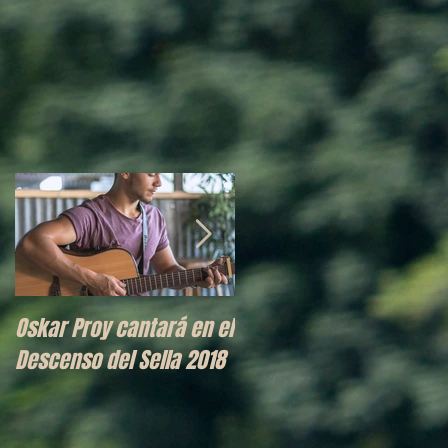
Oskar Proy cantará en el
El Descenso del Sella
Descenso del Sella 2018
espera este 2018 a Han
McGregor, un Pro del
Piragüismo mundial.