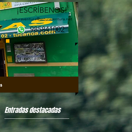
¡ESCRÍBENOS!
asturaventura@asturaventura.net
985841002
s
Entradas destacadas