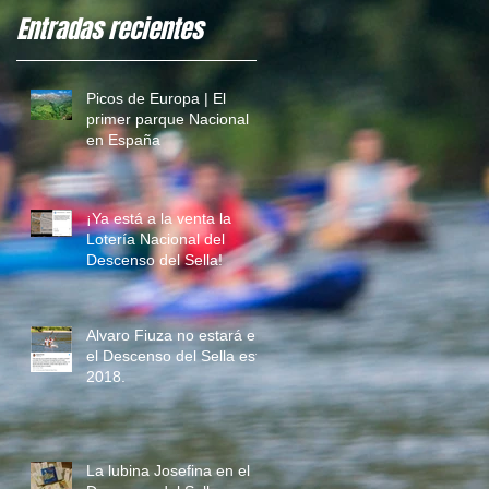
Entradas recientes
Picos de Europa | El
primer parque Nacional
en España
¡Ya está a la venta la
Lotería Nacional del
Descenso del Sella!
Alvaro Fiuza no estará en
el Descenso del Sella este
2018.
La lubina Josefina en el