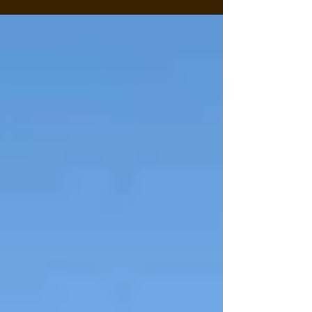
inundan de gente por una de la subidas más
conocidas en el mundo del motor. La subida del
Fito. D