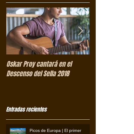
Oskar Proy cantará en el
El Descenso del 
Descenso del Sella 2018
este 2018 a Han
Pro del Piragüis
Entradas recientes
Picos de Europa | El primer